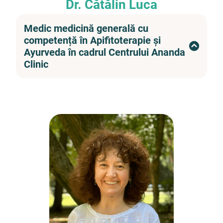
Dr. Cătălin Luca
Medic medicină generală cu
competență în Apifitoterapie și
Ayurveda în cadrul Centrului Ananda
Clinic
Prin atingerea unei stări de sănătate vibrante,
de fapt oamenii reușesc să se apropie din ce în
ce mai mult de Dumnezeu.