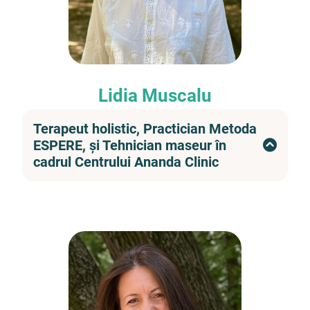
Lidia Muscalu
Terapeut holistic, Practician Metoda
ESPERE, și Tehnician maseur în
cadrul Centrului Ananda Clinic
Iubesc terapiile alternative pe care le folosim
zilnic în centrul nostru și susțin cu entuziasm
abordarea unui stil de viață care acordă atenție
tuturor structurilor ființei. Alături de întreaga
echipa creăm un cadru de siguranță și încredere
în care îi ghidăm pe cei care își doresc să aducă
o transformare armonioasă în viața lor, la orice
vârstă.