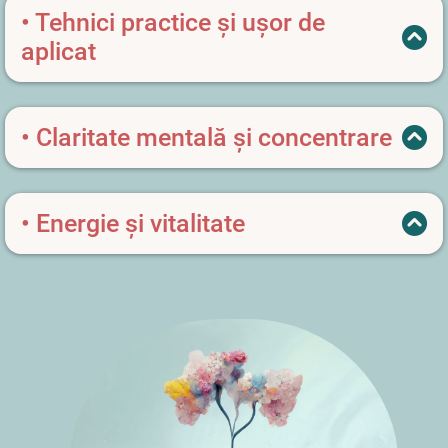
• Tehnici practice și ușor de
aplicat
pentru relaxare și reducerea stresului.
• Claritate mentală și concentrare
sporită prin respirație conștientă.
• Energie și vitalitate
crescute prin metode simple, accesibile oricui.