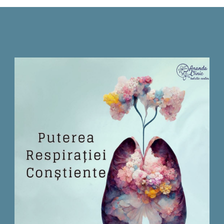
cabinet sau în centru demoralizați, speriați, plini
de stresuri și neînțelegeri și pleacă complet
transformați, mult mai senini, mai zâmbitori și
încrezători, mai stăpâni pe ei și pe propriile
alegeri. Este o diferență vizibilă, colosală și cu
adevărat mulțumitoare pentru noi ca terapeuți.