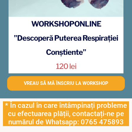
WORKSHOPONLINE
”Descoperă Puterea Respirației
Conștiente”
120 lei
VREAU SĂ MĂ ÎNSCRIU LA WORKSHOP
* În cazul în care întâmpinați probleme
cu efectuarea plății, contactați-ne pe
numărul de Whatsapp:
0765 475893