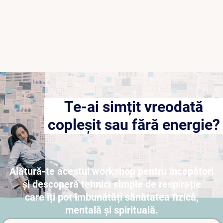
Te-ai simțit vreodată
copleșit sau fără energie?
Alătură-te acestui workshop pentru începători
și descoperă tehnici simple de respirație
care îți pot îmbunătăți sănătatea fizică,
mentală și spirituală.