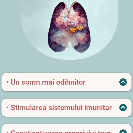
• Un somn mai odihnitor
datorită exercițiilor care reduc tensiunea
acumulată.
• Stimularea sistemului imunitar
prin tehnici de respirație profundă.