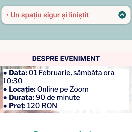
experimentând stări de pace și iubire
necondiționată.
• Un spațiu sigur și liniștit
pentru a te reconecta cu tine însuți.
DESPRE EVENIMENT
●
Data:
01 Februarie, sâmbăta ora
10:30
●
Locație:
Online pe Zoom
●
Durata:
90 de minute
●
Preț:
120 RON