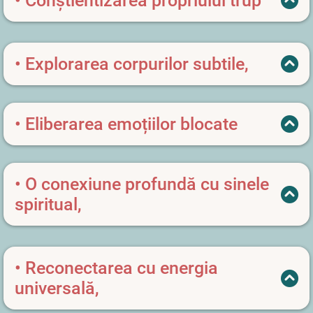
• Conștientizarea propriului trup
și conectarea cu momentul prezent.
• Explorarea corpurilor subtile,
precum corpul energetic și corpul emoțional,
pentru o mai bună înțelegere a echilibrului
• Eliberarea emoțiilor blocate
interior.
prin respirație ghidată, creând spațiu pentru
claritate și liniște.
• O conexiune profundă cu sinele
spiritual,
ajutându-te să accesezi o stare de armonie
interioară.
• Reconectarea cu energia
universală,