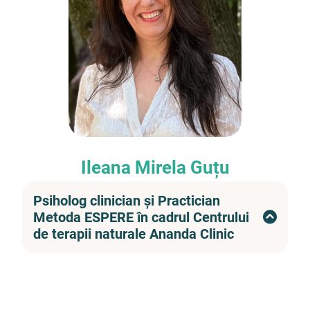
Ileana Mirela Guțu
Psiholog clinician și Practician
Metoda ESPERE în cadrul Centrului
de terapii naturale Ananda Clinic
Nu poate exista o împlinire și satisfacție mai
mare din punct de vedere profesional ca aceea
când vezi diferența atunci când oamenii vin în