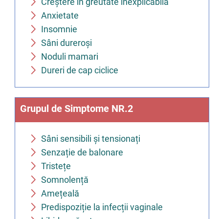
Creștere în greutate inexplicabilă
Anxietate
Insomnie
Sâni dureroși
Noduli mamari
Dureri de cap ciclice
Grupul de Simptome NR.2
Sâni sensibili și tensionați
Senzație de balonare
Tristețe
Somnolență
Amețeală
Predispoziție la infecții vaginale