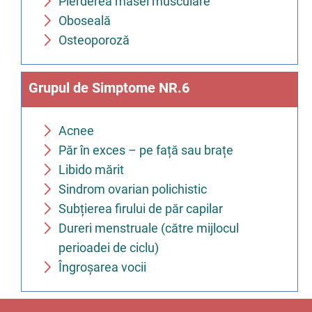
Pierderea masei musculare
Oboseală
Osteoporoză
Grupul de Simptome NR.6
Acnee
Păr în exces – pe față sau brațe
Libido mărit
Sindrom ovarian polichistic
Subțierea firului de păr capilar
Dureri menstruale (către mijlocul
perioadei de ciclu)
Îngroșarea vocii